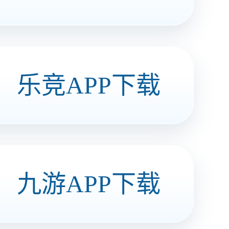
4
杨文璐 vs 杨柳：拳击世锦赛
57公斤级
2026-06-12
推荐