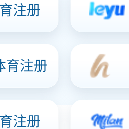
转换能否成为冠军级标签？
比令人振奋，但这也意味着球队在阵地战破密防方面仍有提升空
防守、压缩转换空间等针对性策略。如何保持快速转换的高效，
需要解决的课题。不过，从目前展现出的战术纪律性和球员执行
球密码。当一支球队能将反击打磨成如此精密的工具，其在关键
轻球员的进一步成长，这套快速转换体系有望继续进化，甚至成