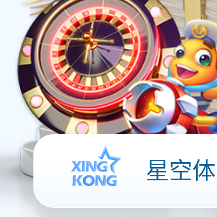
从过渡到杀
勒沃库森的崛起并非偶
瞬间切换至进攻，利
初的不足30%一路飙
队在断球后的前5秒
更让对手在高压逼抢
值得注意的是，这种
配合，而非个人突破