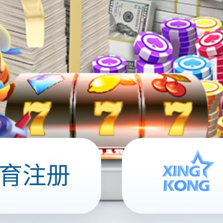
招：快速转换为何成为核心武器
然，其核心战术逻辑在于对“快速转换”时机的极致把握。所谓
用对手阵型未稳的黄金窗口发动致命一击。本赛季，球队在这一
升至41%，这背后是球员们对战术执行力的质的飞跃。以维尔茨
内，往往能通过两到三脚简洁的传递撕开防线。这种打法不仅减少
时心存忌惮，从而为整体攻防带来了连锁正面效应。
高效并非依赖单打独斗。数据显示，勒沃库森在快速转换进球中
。这体现出球队在训练中对跑位路线和传球时机的精细打磨。无