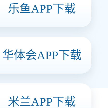
间。对手在深入研究
同时丰富阵地战手段，
力来看，勒沃库森已经
战役中的爆发力便不容
为德甲乃至欧战中的一
下一篇：
NBA总决赛G3观赛指南_尼克斯2-0