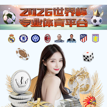
注册入口
全天更新 ·
爱游戏网页版
赛事实时同步
无论您身在何处，
爱游戏网页版APP
为您带来高
速、高清、稳定的观赛体验。
下载客户端
网页端访问